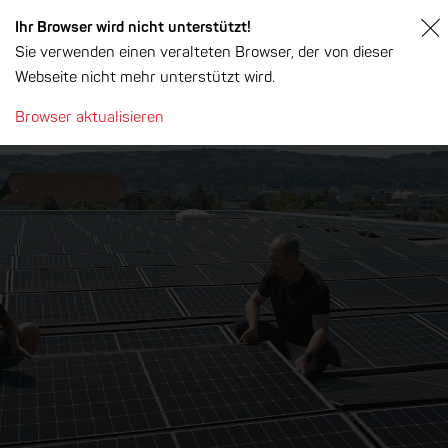
Ihr Browser wird nicht unterstützt!
Sie verwenden einen veralteten Browser, der von dieser
Wir
h
a
b
e
n fr
ei
e
St
ell
e
Webseite nicht mehr unterstützt wird.
n!
Browser aktualisieren